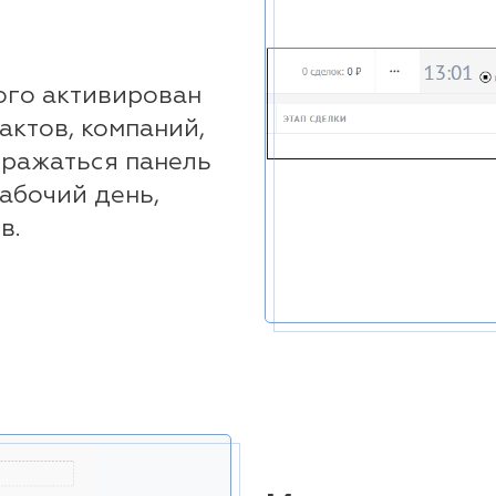
ого активирован
актов, компаний,
бражаться панель
абочий день,
в.