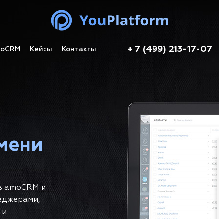
+ 7 (499) 213-17-07
moCRM
Кейсы
Контакты
емени
 в amoCRM и
еджерами,
 и