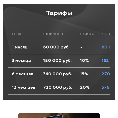
Тарифы
СРОК
СТОИМОСТЬ
СКИДКА
К ОПЛАТЕ
1 месяц
60 000 руб.
-
60 000
3 месяца
180 000 руб.
10%
162 000
6 месяцев
360 000 руб.
15%
270 00
12 месяцев
720 000 руб.
20%
576 00