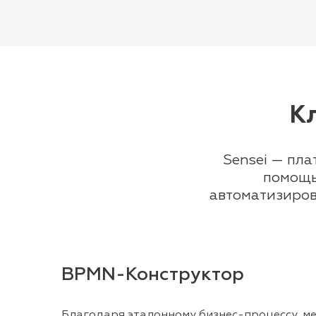
К
Sensei — пла
помощь
автоматизиров
BPMN-Конструктор
Благодаря эталонному бизнес-процессу, м