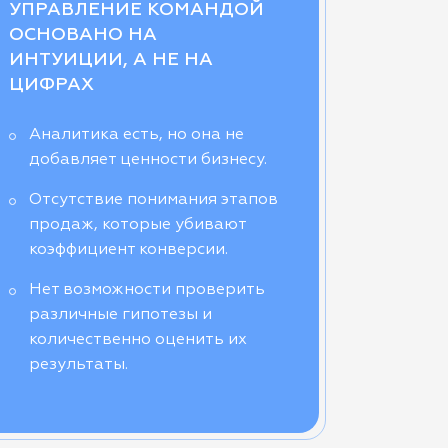
УПРАВЛЕНИЕ КОМАНДОЙ
ОСНОВАНО НА
ИНТУИЦИИ, А НЕ НА
ЦИФРАХ
Аналитика есть, но она не
добавляет ценности бизнесу.
Отсутствие понимания этапов
продаж, которые убивают
коэффициент конверсии.
Нет возможности проверить
различные гипотезы и
количественно оценить их
результаты.