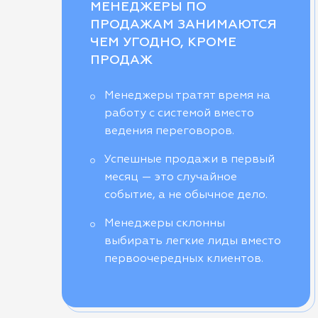
МЕНЕДЖЕРЫ ПО
ПРОДАЖАМ ЗАНИМАЮТСЯ
ЧЕМ УГОДНО, КРОМЕ
ПРОДАЖ
Менеджеры тратят время на
работу с системой вместо
ведения переговоров.
Успешные продажи в первый
месяц — это случайное
событие, а не обычное дело.
Менеджеры склонны
выбирать легкие лиды вместо
первоочередных клиентов.