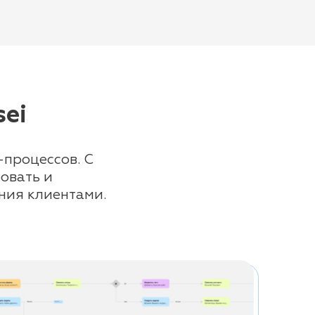
ei
-процессов. С
овать и
ния клиентами.